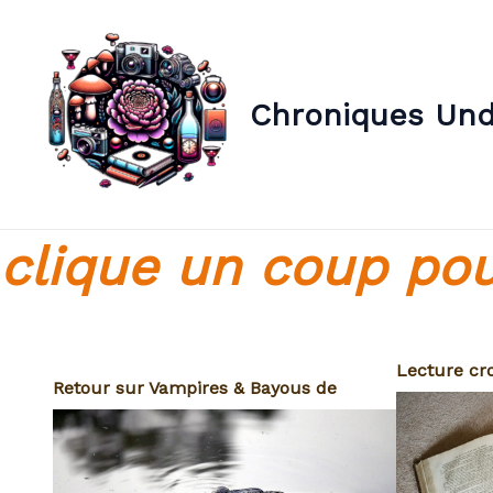
Aller
au
contenu
Chroniques Un
clique un coup pou
Lecture cro
Retour sur Vampires & Bayous de
de Don Ju
Morgane Caussarieu