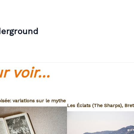
derground
r voir…
isée: variations sur le mythe
Les Éclats (The Sharps), Bre
an
Ellis, 2023