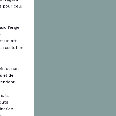
e pour celui
io l’érige
s
st un art
a résolution
ir, et non
s et de
rendent
ns la
util
inction
la