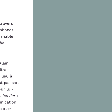
travers
tphones
urnable
ie
Alain
ltra
 lieu à
st pas sans
ur lui-
 les lier
».
unication
ec «
sa