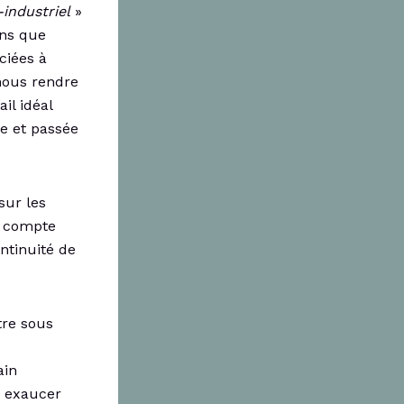
-industriel
»
ans que
ciées à
nous rendre
il idéal
e et passée
sur les
e compte
ontinuité de
être sous
ain
a exaucer