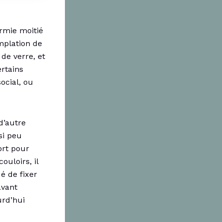
ormie moitié
mplation de
de verre, et
rtains
ocial, ou
d’autre
si peu
ort pour
ouloirs, il
é de fixer
avant
urd’hui