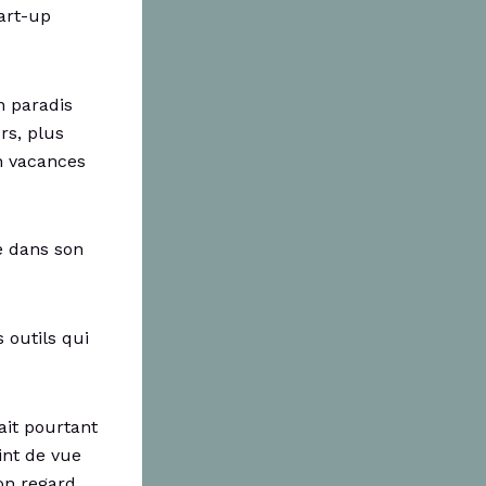
tart-up
n paradis
ors, plus
 vacances
é dans son
 outils qui
rait pourtant
oint de vue
son regard