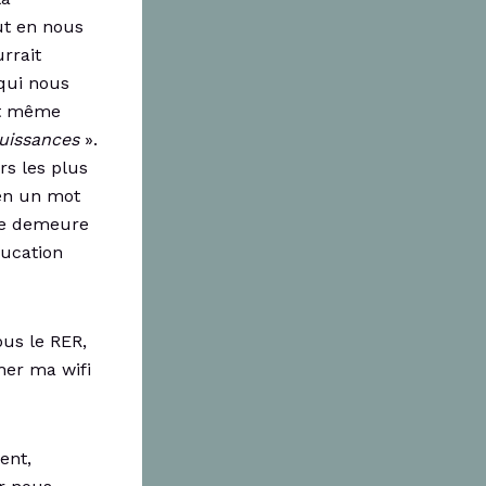
ut en nous
rrait
 qui nous
et même
puissances
».
irs les plus
 en un mot
gie demeure
ducation
ous le RER,
er ma wifi
ent,