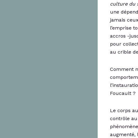
culture du 
une dépend
jamais ceux
l’emprise t
accros -jusq
pour collec
au crible d
Comment ne 
comportemen
l’instaurat
Foucault ?
Le corps aus
contrôle au
phénomènes
augmenté, l