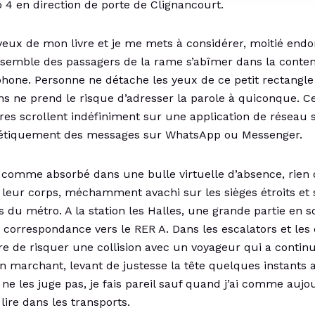
 4 en direction de porte de Clignancourt.
 yeux de mon livre et je me mets à considérer, moitié end
ensemble des passagers de la rame s’abîmer dans la conte
hone. Personne ne détache les yeux de ce petit rectangle 
s ne prend le risque d’adresser la parole à quiconque. Ce
tres scrollent indéfiniment sur une application de réseau s
nétiquement des messages sur WhatsApp ou Messenger.
comme absorbé dans une bulle virtuelle d’absence, rien 
e leur corps, méchamment avachi sur les sièges étroits et 
s du métro. A la station les Halles, une grande partie en s
 correspondance vers le RER A. Dans les escalators et les c
are de risquer une collision avec un voyageur qui a continu
n marchant, levant de justesse la tête quelques instants 
 ne les juge pas, je fais pareil sauf quand j’ai comme aujo
 lire dans les transports.