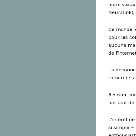
leurs vœux 
Neuralink),
Ce monde, o
pour les con
aucune mar
de l’interne
La déconnec
roman
Les 
Résister co
ont tant de
L’intérêt de
si simple – 
enthousiast