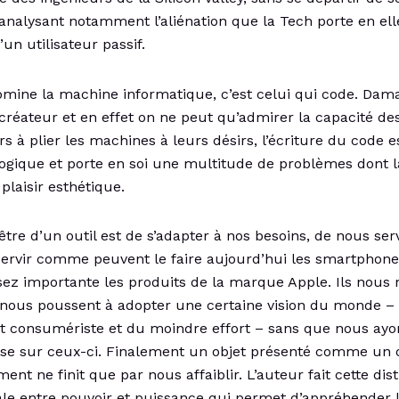
 analysant notamment l’aliénation que la Tech porte en ell
’un utilisateur passif.
omine la machine informatique, c’est celui qui code. Damas
créateur et en effet on ne peut qu’admirer la capacité de
s à plier les machines à leurs désirs, l’écriture du code e
 logique et porte en soi une multitude de problèmes dont l
plaisir esthétique.
être d’un outil est de s’adapter à nos besoins, de nous serv
ervir comme peuvent le faire aujourd’hui les smartphone
ez importante les produits de la marque Apple. Ils nous 
 nous poussent à adopter une certaine vision du monde –
 consumériste et du moindre effort – sans que nous ayo
se sur ceux-ci. Finalement un objet présenté comme un o
t ne finit que par nous affaiblir. L’auteur fait cette dist
e entre pouvoir et puissance qui permet d’appréhender 