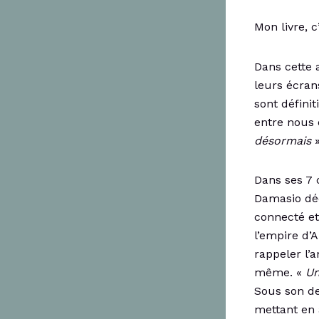
Mon livre, c
Dans cette 
leurs écran
sont défin
entre nous 
désormais
»
Dans ses 7 
Damasio déc
connecté et 
l’empire d’
rappeler l’
même. «
Un
Sous son de
mettant en a