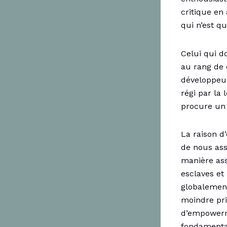
critique en
qui n’est qu
Celui qui d
au rang de 
développeur
régi par la
procure un 
La raison d’
de nous ass
manière ass
esclaves et
globalement
moindre pri
d’empowermen
fondamental