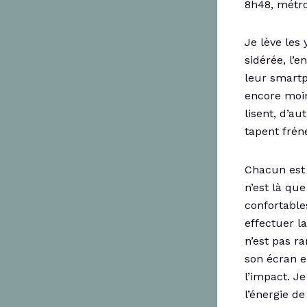
8h48, métro
Je lève les
sidérée, l’
leur smartp
encore moin
lisent, d’au
tapent fré
Chacun est 
n’est là qu
confortable
effectuer la
n’est pas r
son écran e
l’impact. Je
l’énergie de