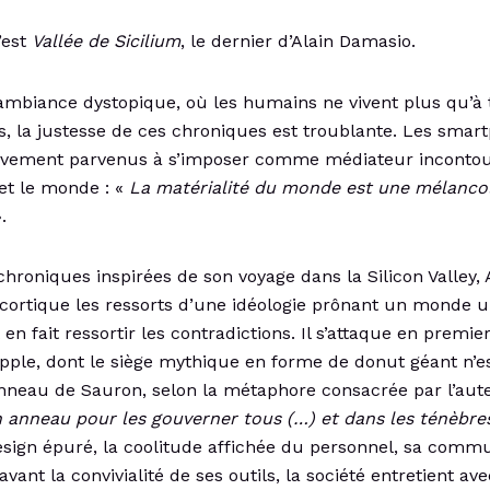
’est
Vallée de Sicilium
, le dernier d’Alain Damasio.
ambiance dystopique, où les humains ne vivent plus qu’à 
s, la justesse de ces chroniques est troublante. Les smar
itivement parvenus à s’imposer comme médiateur inconto
et le monde : «
La matérialité du monde est une mélancol
.
chroniques inspirées de son voyage dans la Silicon Valley, 
ortique les ressorts d’une idéologie prônant un monde u
en fait ressortir les contradictions. Il s’attaque en premier
Apple, dont le siège mythique en forme de donut géant n’e
anneau de Sauron, selon la métaphore consacrée par l’aute
 anneau pour les gouverner tous (…) et dans les ténèbres
sign épuré, la coolitude affichée du personnel, sa comm
vant la convivialité de ses outils, la société entretient av