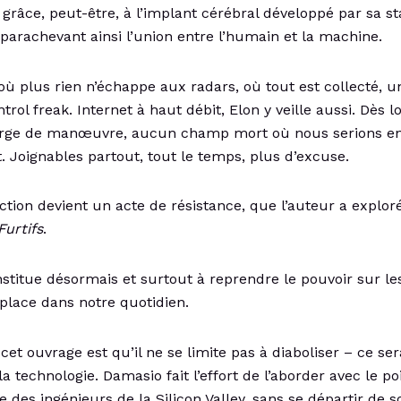
grâce, peut-être, à l’implant cérébral développé par sa s
 parachevant ainsi l’union entre l’humain et la machine.
ù plus rien n’échappe aux radars, où tout est collecté, u
trol freak. Internet à haut débit, Elon y veille aussi. Dès l
ge de manœuvre, aucun champ mort où nous serions en
t. Joignables partout, tout le temps, plus d’excuse.
tion devient un acte de résistance, que l’auteur a explor
Furtifs
.
nstitue désormais et surtout à reprendre le pouvoir sur les
 place dans notre quotidien.
 cet ouvrage est qu’il ne se limite pas à diaboliser – ce se
la technologie. Damasio fait l’effort de l’aborder avec le p
e des ingénieurs de la Silicon Valley, sans se départir de 