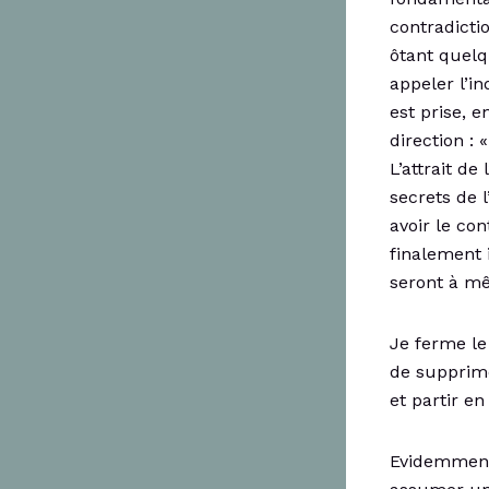
contradicti
ôtant quelq
appeler l’i
est prise, 
direction : 
L’attrait de 
secrets de l
avoir le co
finalement i
seront à mê
Je ferme le
de supprim
et partir e
Evidemment, 