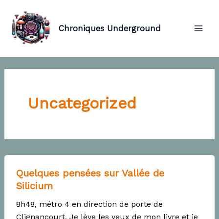
Aller
au
Chroniques Underground
contenu
Mai
Men
Uncategorized
Quelques pensées sur Vallée de
Silicium
8h48, métro 4 en direction de porte de
Clignancourt. Je lève les yeux de mon livre et je