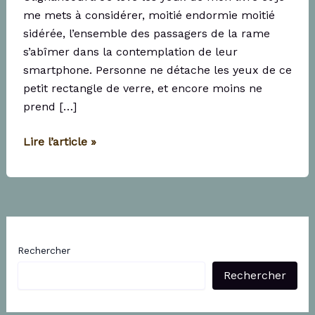
me mets à considérer, moitié endormie moitié
sidérée, l’ensemble des passagers de la rame
s’abîmer dans la contemplation de leur
smartphone. Personne ne détache les yeux de ce
petit rectangle de verre, et encore moins ne
prend […]
Quelques
Lire l’article »
pensées
sur
Vallée
de
Silicium
Rechercher
Rechercher